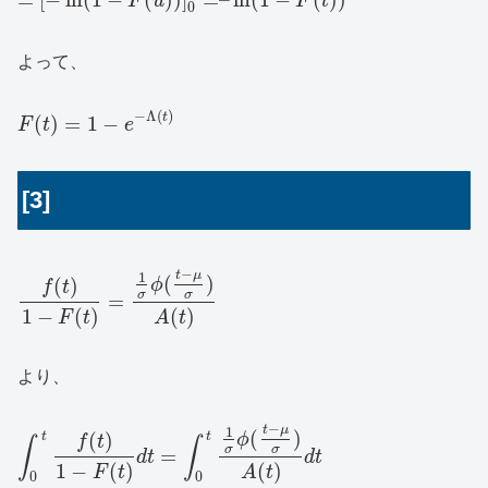
F
u
F
t
0
よって、
−
Λ
(
)
t
(
)
=
1
−
F
t
e
[3]
−
t
μ
1
(
)
(
)
ϕ
f
t
σ
σ
=
1
−
(
)
(
)
F
t
A
t
より、
−
t
μ
1
(
)
(
)
t
t
ϕ
f
t
∫
∫
σ
σ
=
d
t
d
t
1
−
(
)
(
)
F
t
A
t
0
0