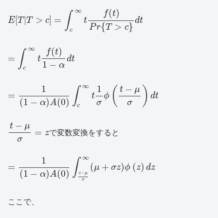
∞
(
)
f
t
∫
[
|
>
]
=
E
T
T
c
t
d
t
{
>
}
P
r
T
c
c
∞
(
)
f
t
∫
=
t
d
t
1
−
α
c
∞
−
1
1
(
)
t
μ
∫
=
t
ϕ
d
t
(
1
−
)
(
0
)
σ
σ
α
A
c
−
t
μ
=
z
で変数変換をすると
σ
∞
1
∫
=
(
+
)
(
)
μ
σ
z
ϕ
z
d
z
(
1
−
)
(
0
)
−
α
A
c
μ
σ
ここで、