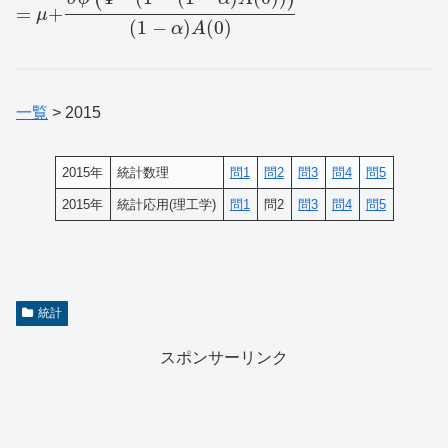
=
+
μ
(
1
−
)
(
0
)
α
A
一覧
> 2015
2015年
統計数理
問1
問2
問3
問4
問5
2015年
統計応用(理工学)
問1
問2
問3
問4
問5
統計
スポンサーリンク