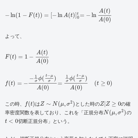
(
)
A
t
−
ln
(
1
−
(
)
)
=
[
−
ln
(
)
]
=
−
ln
t
F
t
A
t
0
(
0
)
A
よって、
(
)
A
t
(
)
=
1
−
F
t
(
0
)
A
−
−
t
μ
t
μ
1
1
−
(
)
(
)
ϕ
ϕ
σ
σ
σ
σ
(
)
=
−
=
(
≥
0
)
f
t
t
(
0
)
(
0
)
A
A
2
(
)
∼
(
,
)
|
≥
0
この時、
f
t
は
Z
N
μ
σ
とした時の
Z
Z
の確
2
(
,
)
率密度関数を表しており、これを「正規分布
N
μ
σ
の
<
0
t
切断正規分布」という。