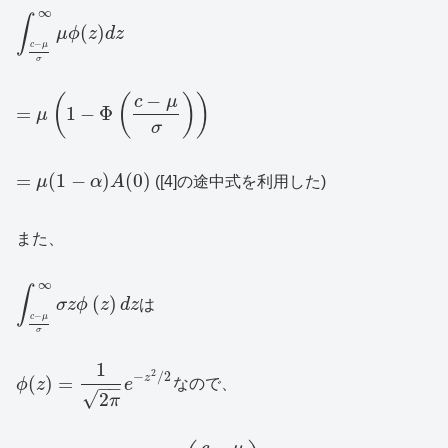
∞
∫
(
)
μ
ϕ
z
d
z
−
c
μ
σ
−
(
(
)
)
c
μ
=
1
−
Φ
μ
σ
=
(
1
−
)
(
0
)
μ
α
A
([4]の途中式を利用した)
また、
∞
∫
(
)
σ
z
ϕ
z
d
z
は
−
c
μ
σ
1
2
−
/
2
z
(
)
=
ϕ
z
e
なので、
−
−
√
2
π
−