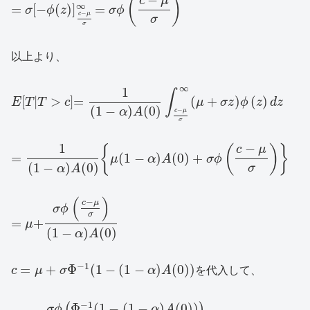
(
)
c
μ
∞
=
[
−
(
)
]
=
σ
ϕ
z
σ
ϕ
−
c
μ
σ
σ
以上より、
∞
1
∫
[
|
>
]
=
(
+
)
(
)
E
T
T
c
μ
σ
z
ϕ
z
d
z
(
1
−
)
(
0
)
−
α
A
c
μ
σ
−
1
{
(
)
}
c
μ
=
(
1
−
)
(
0
)
+
μ
α
A
σ
ϕ
(
1
−
)
(
0
)
σ
α
A
(
)
−
c
μ
σ
ϕ
σ
=
+
μ
(
1
−
)
(
0
)
α
A
−
1
=
+
Φ
(
1
−
(
1
−
)
(
0
)
)
c
μ
σ
α
A
を代入して、
−
1
Φ
(
1
−
(
1
−
)
(
0
)
)
(
)
σ
ϕ
α
A