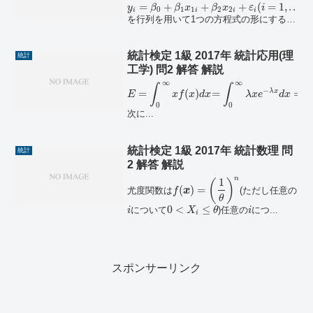
=
+
+
+
(
=
1
,
.
.
.
,
y
β
β
x
β
x
ε
i
n
0
1
1
2
2
i
i
i
i
を行列を用いて1つの方程式の形にする
と、\(Y = \beta_0 \bo...
統計検定 1級 2017年 統計応用(理
統計
工学) 問2 解答 解説
∞
∞
1
∫
∫
−
λ
x
=
(
)
=
=
E
x
f
x
d
x
λ
x
e
d
x
λ
0
0
次に...
統計検定 1級 2017年 統計数理 問
統計
2 解答 解説
n
1
(
)
(
)
=
尤度関数は
(ただし任意の
f
x
θ
0
<
≤
について
)任意の
につ...
i
X
θ
i
i
スポンサーリンク