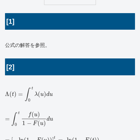
[1]
公式の解答を参照。
[2]
t
∫
Λ
(
)
=
(
)
t
λ
u
d
u
0
(
)
t
f
u
∫
=
d
u
1
−
(
)
F
u
0
t
=
[
−
ln
(
1
−
(
)
)
]
=
–
ln
(
1
−
(
)
)