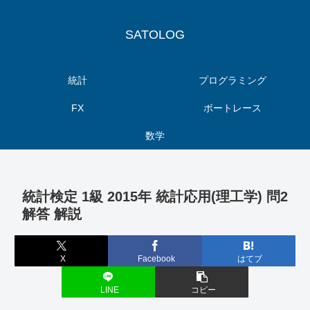
SATOLOG
統計
プログラミング
FX
ボートレース
数学
統計検定 1級 2015年 統計応用(理工学) 問2
解答 解説
X
Facebook
はてブ
LINE
コピー