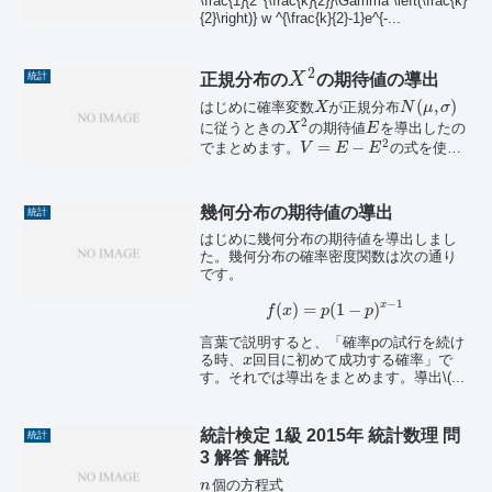
\frac{1}{2^{\frac{k}{2}}\Gamma \left(\frac{k}
{2}\right)} w ^{\frac{k}{2}-1}e^{-...
2
正規分布の
X
の期待値の導出
統計
(
,
)
はじめに確率変数
が正規分布
X
N
μ
σ
2
に従うときの
の期待値
を導出したの
X
E
2
=
−
でまとめます。
の式を使え
V
E
E
ば簡単に計算は出来ますが、今回は確率
密度関数を使って計算をしました。...
幾何分布の期待値の導出
統計
はじめに幾何分布の期待値を導出しまし
た。幾何分布の確率密度関数は次の通り
です。
−
1
x
(
)
=
(
1
−
)
f
x
p
p
言葉で説明すると、「確率pの試行を続け
る時、
回目に初めて成功する確率」で
x
す。それでは導出をまとめます。導出\(...
統計検定 1級 2015年 統計数理 問
統計
3 解答 解説
個の方程式
n