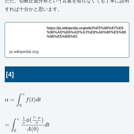
ただ、切断正規分布という言葉を知らなくても丁寧に説明
すれば十分かと思います。
https://ja.wikipedia.org/wiki/%E5%88%87%E6
%96%AD%E6%AD%A3%E8%A6%8F%E5%88
%86%E5%B8%83
ja.wikipedia.org
[4]
c
∫
=
(
)
α
f
t
d
t
0
−
t
μ
1
(
)
c
ϕ
∫
σ
σ
=
d
t
(
0
)
A
0