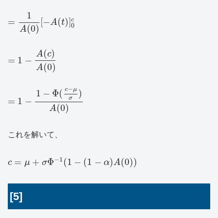
1
=
[
−
(
)
]
c
A
t
0
(
0
)
A
(
)
A
c
=
1
−
(
0
)
A
−
c
μ
1
−
Φ
(
)
σ
=
1
−
(
0
)
A
これを解いて、
−
1
=
+
Φ
(
1
−
(
1
−
)
(
0
)
)
c
μ
σ
α
A
[5]