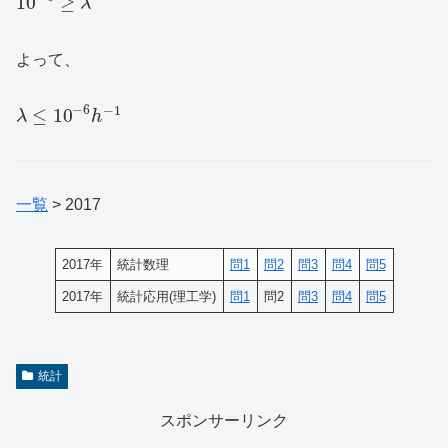
10
≥
λ
よって、
−
6
−
1
≤
10
λ
h
一覧
> 2017
2017年
統計数理
問1
問2
問3
問4
問5
2017年
統計応用(理工学)
問1
問2
問3
問4
問5
統計
スポンサーリンク