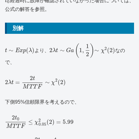
t
経過時に故障が確認されていなかった場合については、
0
公式の解答を参照。
別解
1
(
)
2
∼
(
)
2
∼
1
,
∼
(
2
)
t
E
x
p
λ
より、
λ
t
G
a
χ
なの
2
で、
2
t
2
2
=
∼
(
2
)
λ
t
χ
M
T
T
F
下側95%信頼限界を考えるので、
2
t
0
2
≤
(
2
)
=
5.99
χ
0.05
M
T
T
F