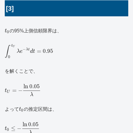
[3]
t
の95%上側信頼限界は、
0
t
∫
U
−
λ
t
=
0.95
λ
e
d
t
0
を解くことで、
ln
0.05
=
−
t
U
λ
よって
t
の推定区間は、
0
ln
0.05
≤
−
t
0
λ