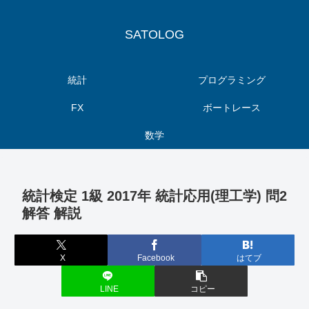
SATOLOG
統計
プログラミング
FX
ボートレース
数学
統計検定 1級 2017年 統計応用(理工学) 問2
解答 解説
X
Facebook
はてブ
LINE
コピー