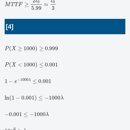
2
t
t
0
0
≥
≈
M
T
T
F
5.99
3
[4]
(
≥
1000
)
≥
0.999
P
X
(
<
1000
)
≤
0.001
P
X
−
1000
1
−
≤
0.001
λ
e
ln
(
1
−
0.001
)
≤
−
1000
λ
−
0.001
≤
−
1000
λ
−
6