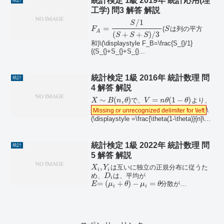
統計検定 1級 2019年 統計応用(理
統計
工学) 問3 解答 解説
/
1
S
=
(
は列の平方
F
S
A
(
+
+
)
/
3
S
S
S
和)\(\displaystyle F_B=\frac{S_{}/1}
{(S_{}+S_{}+S_{}...
統計検定 1級 2016年 統計数理 問
統計
4 解答 解説
∼
(
,
)
=
(
1
−
)
で、
より、
X
B
n
θ
V
n
θ
θ
\
Missing or unrecognized delimiter for \left
(\displaystyle =\frac{\theta(1-\theta)}{n}\...
統計検定 1級 2022年 統計数理 問
統計
5 解答 解説
,
は互いに独立の正規分布に従うた
X
Y
i
i
め、
は、平均が
D
i
=
(
+
)
−
=
分散が
E
μ
θ
μ
θ
i
i
2
=
+
=
2
の正規分布に...
V
V
V
σ