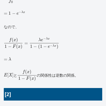
0
−
=
1
−
λ
x
e
なので、
−
(
)
λ
x
f
x
λ
e
=
1
−
(
)
1
−
(
1
−
)
−
λ
x
F
x
e
=
λ
(
)
f
x
[
]
E
X
と
の関係性は逆数の関係。
1
−
(
)
F
x
[2]