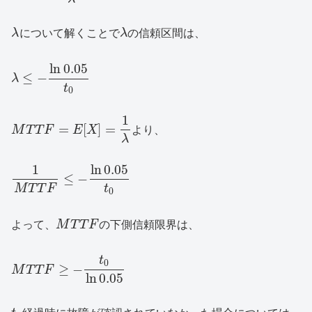
λ
について解くことで
λ
の信頼区間は、
ln
0.05
≤
−
λ
t
0
1
=
[
]
=
M
T
T
F
E
X
より、
λ
1
ln
0.05
≤
−
M
T
T
F
t
0
よって、
M
T
T
F
の下側信頼限界は、
t
0
≥
−
M
T
T
F
ln
0.05