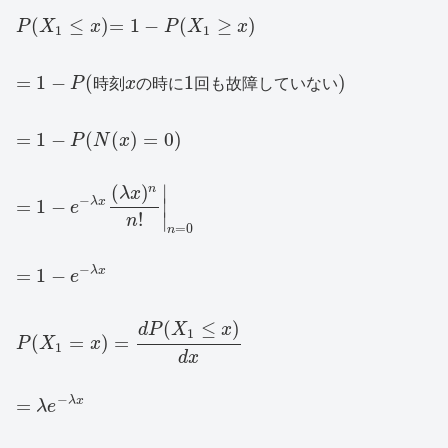
(
≤
)
=
1
−
(
≥
)
P
X
x
P
X
x
1
1
=
1
−
(
1
)
P
時
刻
x
の
時
に
回
も
故
障
し
て
い
な
い
=
1
−
(
(
)
=
0
)
P
N
x
(
)
∣
n
λ
x
−
λ
x
=
1
−
∣
e
!
∣
n
=
0
n
−
λ
x
=
1
−
e
(
≤
)
d
P
X
x
1
(
=
)
=
P
X
x
1
d
x
−
λ
x
=
λ
e