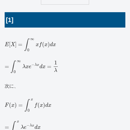
[1]
∞
∫
[
]
=
(
)
E
X
x
f
x
d
x
0
∞
1
∫
−
λ
x
=
=
λ
x
e
d
x
λ
0
次に、
x
∫
(
)
=
(
)
F
x
f
x
d
x
0
x
∫
−
λ
x
=
λ
e
d
x