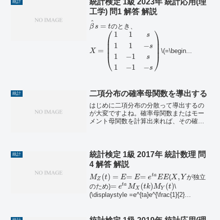
統計検定 1級 2023年 統計応用(理
統計
工学) 問1 解答 解説
^
=
のとき、
β
s
t
⎛
⎞
1
1
s
⎜
⎟
⎜
⎟
1
1
−
s
⎜
⎟
=
\(=\begin...
X
1
−
1
⎝
⎠
s
1
−
1
−
s
二項分布の確率母関数を導出する
統計
はじめに二項分布の分散って導出するの
が大変ですよね。確率母関数またはモー
メント母関数を計算出来れば、その確率
変数のモーメントを簡単に計算出来ま
す。確率母関数とモーメント母関数の使
い分けは、離散型確率分布なら確率母関
数、連続型確率分布なら母関...
統計検定 1級 2017年 統計数理 問
統計
4 解答 解説
(
)
=
=
=
,
t
a
(
が独立
M
t
E
E
e
E
E
X
Y
Z
=
(
)
(
)
t
a
のため)
\
e
M
t
k
M
t
X
Y
(\displaystyle =e^{ta}e^{\frac{1}{2}
(tk)^2}e^{\...