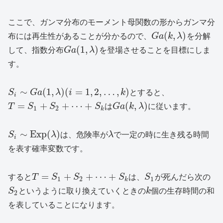
ここで、ガンマ分布のモーメント母関数の形からガンマ分
(
,
)
布には再生性があることが分かるので、
G
a
k
λ
を分解
(
1
,
)
して、指数分布
G
a
λ
を登場させることを目標にしま
す。
∼
(
1
,
)
(
=
1
,
2
,
…
,
)
S
G
a
λ
i
k
とすると、
i
=
+
+
⋯
+
(
,
)
T
S
S
S
は
G
a
k
λ
に従います。
1
2
k
∼
E
x
p
(
)
S
λ
は、危険率が
λ
で一定の時に生き残る時間
i
を表す確率変数です。
=
+
+
⋯
+
すると
T
S
S
S
は、
S
が死んだら次の
1
2
1
k
S
というように取り換えていくときの
k
個の生存時間の和
2
を表していることになります。