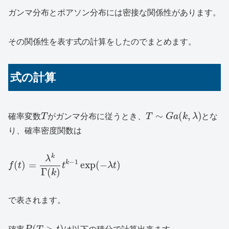
ガンマ分布とポアソン分布には密接な関係性があります。
その関係性を表す式の計算をしたのでまとめます。
式の計算
∼
(
,
)
確率変数
T
がガンマ分布に従うとき、
T
G
a
k
λ
とな
り、確率密度関数は
k
λ
−
1
k
(
)
=
exp
(
−
)
f
t
t
λ
t
Γ
(
)
k
で表されます。
(
>
)