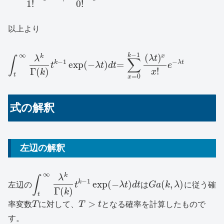
1
!
0
!
以上より
−
1
∞
k
(
)
x
k
λ
t
λ
∫
∑
−
1
−
k
λ
t
exp
(
−
)
=
t
λ
t
d
t
e
!
Γ
(
)
x
k
t
=
0
x
式の解釈
左辺の解釈
∞
k
λ
∫
−
1
k
exp
(
−
)
(
,
)
左辺の
t
λ
t
d
t
は
G
a
k
λ
に従う確
Γ
(
)
k
t
>
率変数
T
に対して、
T
t
となる確率を計算したもので
す。