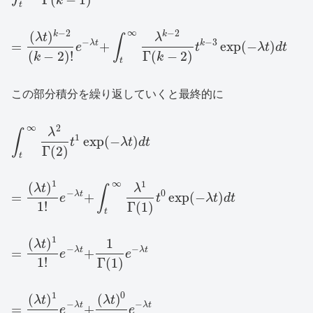
k
t
∞
−
2
−
2
(
)
k
k
λ
t
λ
∫
−
−
3
λ
t
k
=
+
exp
(
−
)
e
t
λ
t
d
t
(
−
2
)
!
Γ
(
−
2
)
k
k
t
この部分積分を繰り返していくと最終的に
∞
2
λ
∫
1
exp
(
−
)
t
λ
t
d
t
Γ
(
2
)
t
∞
1
1
(
)
λ
t
λ
∫
−
0
λ
t
=
+
exp
(
−
)
e
t
λ
t
d
t
1
!
Γ
(
1
)
t
1
(
)
1
λ
t
−
−
λ
t
λ
t
=
+
e
e
1
!
Γ
(
1
)
1
0
(
)
(
)
λ
t
λ
t
−
−
λ
t
λ
t
=
+
e
e