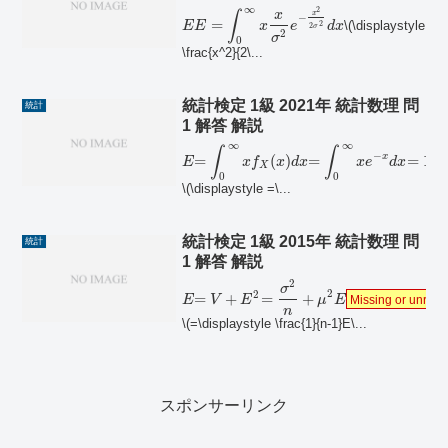
∞
2
∫
x
x
−
=
\(\displaystyle
2
E
E
x
e
d
x
2
σ
2
σ
0
\frac{x^2}{2\...
統計検定 1級 2021年 統計数理 問
統計
1 解答 解説
∞
∞
∫
∫
−
x
=
(
)
=
=
1
E
x
f
x
d
x
x
e
d
x
E
X
0
0
\(\displaystyle =\...
統計検定 1級 2015年 統計数理 問
統計
1 解答 解説
2
σ
2
2
=
+
=
+
E
V
E
μ
E
Missing or unrecog
n
\(=\displaystyle \frac{1}{n-1}E\...
スポンサーリンク