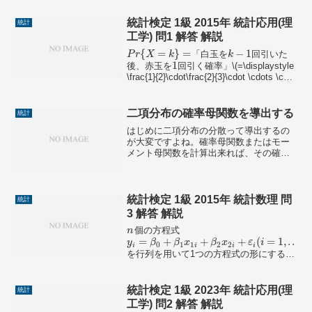
統計検定 1級 2015年 統計応用(理
統計
工学) 問1 解答 解説
{
=
}
=
−
1
「白玉を
回引いた
P
r
X
k
k
1
後、赤玉を
回引く確率」\(=\displaystyle
\frac{1}{2}\cdot\frac{2}{3}\cdot \cdots \cdot
\frac{k-1}{k...
二項分布の確率母関数を導出する
統計
はじめに二項分布の分散って導出するの
が大変ですよね。確率母関数またはモー
メント母関数を計算出来れば、その確率
変数のモーメントを簡単に計算出来ま
す。確率母関数とモーメント母関数の使
い分けは、離散型確率分布なら確率母関
数、連続型確率分布なら母関...
統計検定 1級 2015年 統計数理 問
統計
3 解答 解説
個の方程式
n
=
+
+
+
(
=
1
,
.
.
.
,
y
β
β
x
β
x
ε
i
n
0
1
1
2
2
i
i
i
i
を行列を用いて1つの方程式の形にする
と、\(Y = \beta_0 \bo...
統計検定 1級 2023年 統計応用(理
統計
工学) 問2 解答 解説