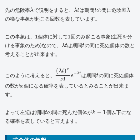
先の危険率
λ
で説明をすると、
λ
t
は期間
t
の間に危険率
λ
の稀な事象が起こる回数を表しています。
この事象は、1個体に対して1回のみ起こる事象(生死を分
ける事象のため)なので、
λ
t
は期間
t
の間に死ぬ個体の数と
考えることが出来ます。
(
)
x
λ
t
−
λ
t
このように考えると、
e
は期間
t
の間に死ぬ個体
!
x
の数が
x
個になる確率を表しているとみることが出来ま
す。
−
1
よって左辺は期間
t
の間に死んだ個体が
k
個以下にな
る確率を表していると言えます。