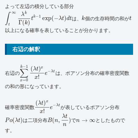
よって左辺の積分している部分
∞
k
λ
∫
−
1
k
exp
(
−
)
t
λ
t
d
t
は、
k
個の生存時間の和が
t
Γ
(
)
k
t
以上になる確率を表していることが分かります。
右辺の解釈
−
1
k
(
)
x
λ
t
∑
−
λ
t
右辺の
e
は、ポアソン分布の確率密度関数
!
x
=
0
x
の和の形になっています。
(
)
x
λ
t
−
λ
t
確率密度関数
e
が表しているポアソン分布
!
x
λ
t
(
)
(
,
)
→
∞
P
o
λ
t
は二項分布
B
n
で
n
としたもので
n
す。