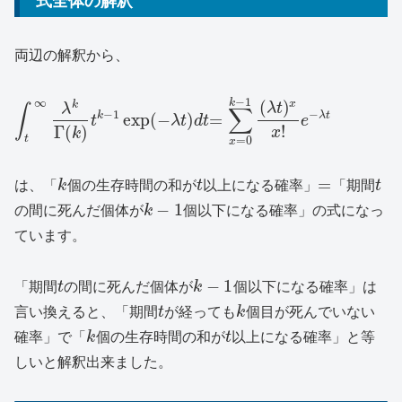
式全体の解釈
両辺の解釈から、
−
1
∞
k
(
)
x
k
λ
t
λ
∫
∑
−
1
−
k
λ
t
exp
(
−
)
=
t
λ
t
d
t
e
!
Γ
(
)
x
k
t
=
0
x
=
は、「
k
個の生存時間の和が
t
以上になる確率」
「期間
t
−
1
の間に死んだ個体が
k
個以下になる確率」の式になっ
ています。
−
1
「期間
t
の間に死んだ個体が
k
個以下になる確率」は
言い換えると、「期間
t
が経っても
k
個目が死んでいない
確率」で「
k
個の生存時間の和が
t
以上になる確率」と等
しいと解釈出来ました。