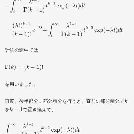
−
1
k
λ
∫
−
2
k
+
exp
(
−
)
t
λ
t
d
t
Γ
(
−
1
)
k
t
∞
−
1
−
1
(
)
k
k
λ
t
λ
∫
−
−
2
λ
t
k
=
+
exp
(
−
)
e
t
λ
t
d
t
(
−
1
)
!
Γ
(
−
1
)
k
k
t
計算の途中では
Γ
(
)
=
(
−
1
)
!
k
k
を用いました。
再度、後半部分に部分積分を行うと、直前の部分積分で
k
−
1
を
k
で置き換えて、
∞
−
1
k
λ
∫
−
2
k
exp
(
−
)
t
λ
t
d
t
Γ
(
−
1
)