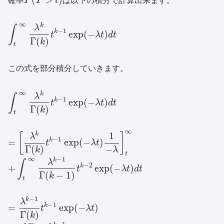
確率
P
T
t
は以下の積分で計算出来ます。
∞
k
λ
∫
−
1
k
exp
(
−
)
t
λ
t
d
t
Γ
(
)
k
t
この式を部分積分していきます。
∞
k
λ
∫
−
1
k
exp
(
−
)
t
λ
t
d
t
Γ
(
)
k
t
∞
1
k
[
]
λ
−
1
k
=
exp
(
−
)
t
λ
t
−
Γ
(
)
λ
k
t
∞
−
1
k
λ
∫
−
2
k
+
exp
(
−
)
t
λ
t
d
t
Γ
(
−
1
)
k
t
−
1
k
λ
−
1
k
=
exp
(
−
)
t
λ
t
Γ
(
)
k
∞