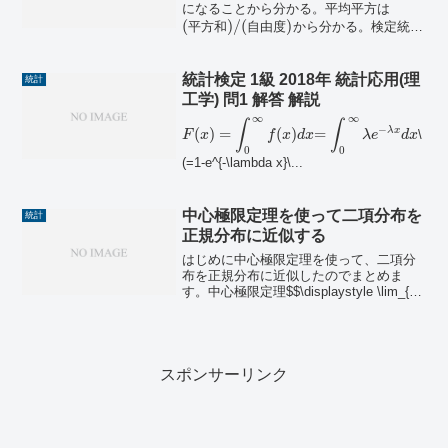
になることから分かる。平均平方は
(
)
/
(
)
平
方
和
自
由
度
から分かる。検定統計
量は
(
)
/
(
)
各
要
因
の
平
均
平
方
誤
差
の
平
均
平
方
で
分かる。各要因の自由度については、の
統計検定 1級 2018年 統計応用(理
統計
総平方和の分解式をもとに考えると...
工学) 問1 解答 解説
∞
∞
∫
∫
−
λ
x
(
)
=
(
)
=
\
F
x
f
x
d
x
λ
e
d
x
0
0
(=1-e^{-\lambda x}\...
中心極限定理を使って二項分布を
統計
正規分布に近似する
はじめに中心極限定理を使って、二項分
布を正規分布に近似したのでまとめま
す。中心極限定理$$\displaystyle \lim_{n
\to \infty}P\left(\frac{\bar{X}-\mu}
{\sigma/\sqrt{n}...
スポンサーリンク