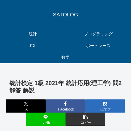
SATOLOG
統計
プログラミング
FX
ボートレース
数学
統計検定 1級 2021年 統計応用(理工学) 問2
解答 解説
X
Facebook
はてブ
LINE
コピー