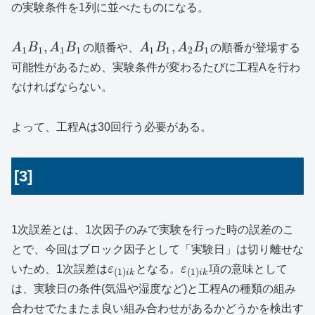
の実験条件を1列に並べたものになる。
,
,
A
B
A
B
の順番や、
A
B
A
B
の順番が登場する
1
1
1
1
1
1
2
1
可能性があるため、実験条件が変わるたびに工程Aを行わ
なければならない。
よって、工程Aは30回行う必要がある。
[3]
1次誤差とは、1次因子のみで実験を行った時の誤差のこ
とで、今回はブロック因子として「実験日」は切り離せな
いため、1次誤差は
ε
となる。
ε
項の意味として
(
1
)
(
1
)
i
k
i
k
は、実験日の条件(気温や湿度など)と工程Aの種類の組み
合わせでたまたま良い組み合わせがあるかどうかを検出す