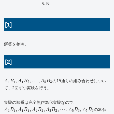
[6]
[1]
解答を参照。
[2]
,
,
⋯
,
A
B
A
B
A
B
の15通りの組み合わせについ
1
1
1
2
5
3
て、2回ずつ実験を行う。
実験の順番は完全無作為化実験なので、
,
,
,
,
⋯
,
,
A
B
A
B
A
B
A
B
A
B
A
B
の30個
1
1
1
1
2
2
2
2
5
3
5
3