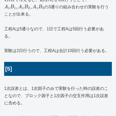
1
,
,
A
B
A
B
A
B
の3通りの組み合わせの実験を行う
1
1
1
2
1
3
ことが出来る。
工程Aは5通りなので、1日で工程Aは5回行う必要があ
る。
実験は2日行うので、工程Aは合計10回行う必要がある。
[5]
1次誤差とは、1次因子のみで実験を行った時の誤差のこ
となので、ブロック因子と1次因子の交互作用は1次誤差
に含める。