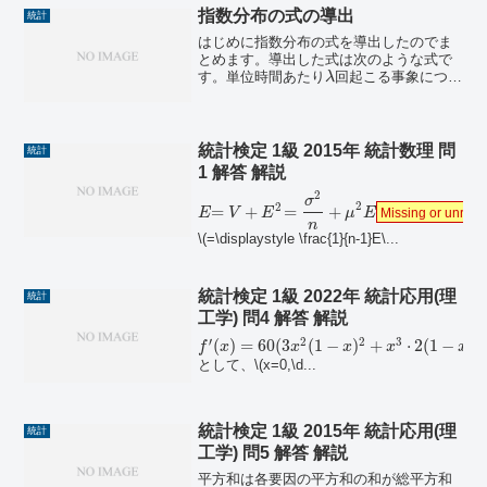
指数分布の式の導出
統計
はじめに指数分布の式を導出したのでま
とめます。導出した式は次のような式で
す。単位時間あたり
回起こる事象につい
λ
て、初めて起こるまでの待ち時間
の確率
t
(
)
分布導出
秒以上待つことになる確率
t
p
t
を求め...
統計検定 1級 2015年 統計数理 問
統計
1 解答 解説
2
σ
2
2
=
+
=
+
E
V
E
μ
E
Missing or unrecog
n
\(=\displaystyle \frac{1}{n-1}E\...
統計検定 1級 2022年 統計応用(理
統計
工学) 問4 解答 解説
′
2
2
3
(
)
=
60
(
3
(
1
−
)
+
⋅
2
(
1
−
)
(
f
x
x
x
x
x
として、\(x=0,\d...
統計検定 1級 2015年 統計応用(理
統計
工学) 問5 解答 解説
平方和は各要因の平方和の和が総平方和