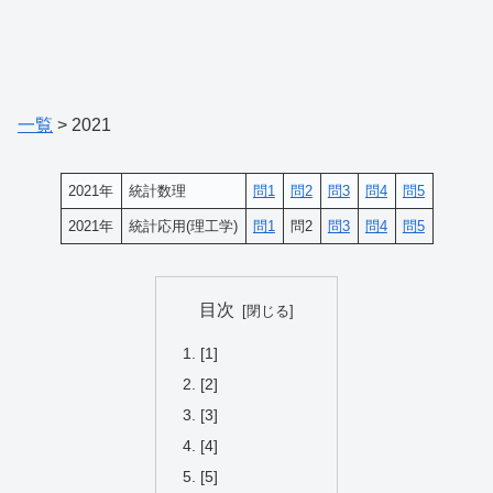
一覧
> 2021
2021年
統計数理
問1
問2
問3
問4
問5
2021年
統計応用(理工学)
問1
問2
問3
問4
問5
目次
[1]
[2]
[3]
[4]
[5]