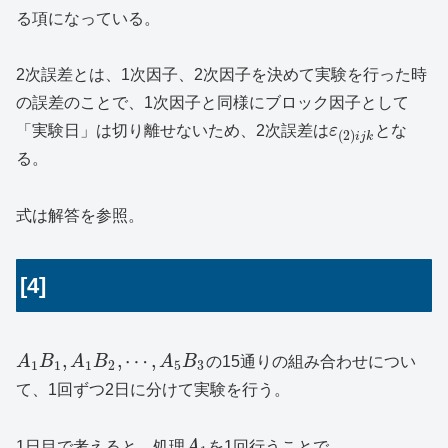
る項になっている。
2次誤差とは、1次因子、2次因子を決めて実験を行った時
の誤差のことで、1次因子と同様にブロック因子として
「実験日」は切り離せないため、2次誤差は
ε
とな
(
2
)
i
j
k
る。
式は解答を参照。
[4]
,
,
⋯
,
A
B
A
B
A
B
の15通りの組み合わせについ
1
1
1
2
5
3
て、1回ずつ2日に分けて実験を行う。
1日目で考えると、処理
A
を1回行うことで、