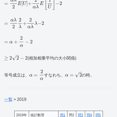
[
]
α
λ
=
[
]
+
−
2
E
U
E
2
α
λ
U
2
2
α
λ
=
+
−
2
λ
2
λ
α
λ
2
=
+
−
2
α
α
–
√
≥
2
2
−
2
(相加相乗平均の大小関係)
2
–
√
=
=
2
等号成立は、
α
すなわち、
α
の時。
α
一覧
> 2019
2019年
統計数理
問1
問2
問3
問4
問5