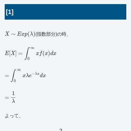
[1]
∼
(
)
X
E
x
p
λ
(指数部分)の時、
∞
∫
[
]
=
(
)
E
X
x
f
x
d
x
0
∞
∫
−
λ
x
=
x
λ
e
d
x
0
1
=
λ
よって、
2