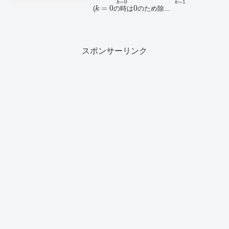
=
0
=
1
k
k
=
0
0
(
の時は
のため除...
k
スポンサーリンク