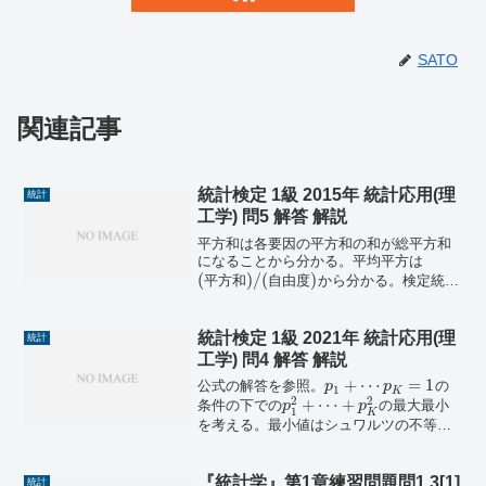
SATO
関連記事
統計検定 1級 2015年 統計応用(理
統計
工学) 問5 解答 解説
平方和は各要因の平方和の和が総平方和
になることから分かる。平均平方は
(
)
/
(
)
平
方
和
自
由
度
から分かる。検定統計
量は
(
)
/
(
)
各
要
因
の
平
均
平
方
誤
差
の
平
均
平
方
で
分かる。各要因の自由度については、の
統計検定 1級 2021年 統計応用(理
統計
総平方和の分解式をもとに考えると...
工学) 問4 解答 解説
+
⋯
=
1
公式の解答を参照。
の
p
p
1
K
2
2
+
⋯
+
条件の下での
の最大最小
p
p
1
K
を考える。最小値はシュワルツの不等式
により、\(p_1+\cdots+p_K \leq
(1^2+\cdots ...
『統計学』第1章練習問題問1.3[1]
統計