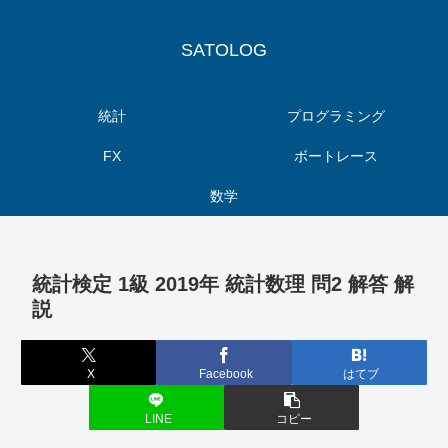
SATOLOG
統計
プログラミング
FX
ボートレース
数学
統計検定 1級 2019年 統計数理 問2 解答 解
説
X
Facebook
はてブ
LINE
コピー