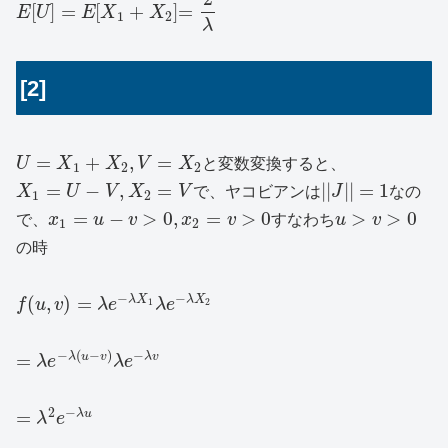
[
]
=
[
+
]
=
E
U
E
X
X
1
2
λ
[2]
=
+
,
=
U
X
X
V
X
と変数変換すると、
1
2
2
=
−
,
=
|
|
|
|
=
1
X
U
V
X
V
で、ヤコビアンは
J
なの
1
2
=
−
>
0
,
=
>
0
>
>
0
で、
x
u
v
x
v
すなわち
u
v
1
2
の時
−
−
(
,
)
=
λ
X
λ
X
f
u
v
λ
e
1
λ
e
2
−
(
−
)
−
=
λ
u
v
λ
v
λ
e
λ
e
2
−
=
λ
u
λ
e