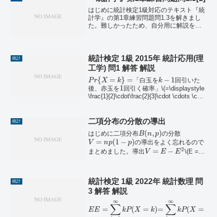
はじめに統計検定1級対応のテキスト『統
計学』の第1章練習問題問1.3を解きまし
た。難しかったため、自分用に解説を残
しておきます。解き方は、以下のサイト
を参考にして、自分の解きやすい方法に
アレンジしました。数学的な厳密さに欠
ける部分もあると思...
統計検定 1級 2015年 統計応用(理
統計
工学) 問1 解答 解説
{
=
}
=
−
1
「白玉を
回引いた
P
r
X
k
k
1
後、赤玉を
回引く確率」\(=\displaystyle
\frac{1}{2}\cdot\frac{2}{3}\cdot \cdots \cdot
\frac{k-1}{k...
二項分布の分散の導出
統計
(
,
)
はじめに二項分布
の分散
B
n
p
=
(
1
−
)
の導出をよく忘れるので
V
n
p
p
2
=
−
まとめました。導出
\(E =
V
E
E
\sum\limits_{x=0}^n x^2 \frac{n!}{x!(n-
x)!}p^...
統計検定 1級 2022年 統計数理 問
統計
3 解答 解説
∞
∞
∑
∑
=
(
=
)
=
(
=
)
E
E
k
P
X
k
k
P
X
k