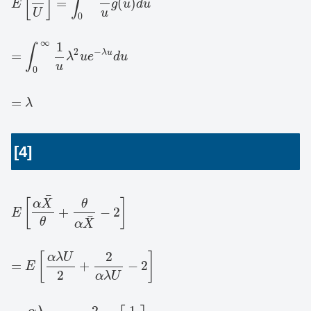
[
]
∫
=
(
)
E
g
u
d
u
U
u
0
∞
1
∫
2
−
λ
u
=
λ
u
e
d
u
u
0
=
λ
[4]
¯
[
]
α
X
θ
+
−
2
E
¯
θ
α
X
2
[
]
α
λ
U
=
+
−
2
E
2
α
λ
U
2
1