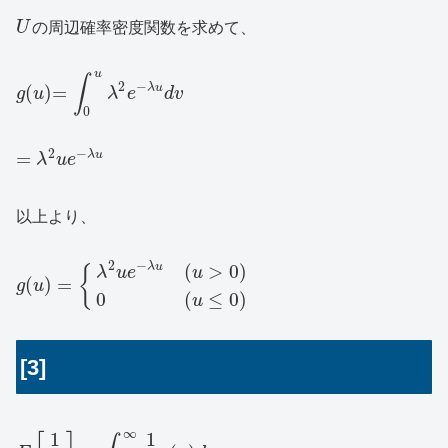
U
の周辺確率密度関数を求めて、
u
∫
2
−
λ
u
(
)
=
g
u
λ
e
d
v
0
2
−
=
λ
u
λ
u
e
以上より、
2
−
(
>
0
)
λ
u
{
λ
u
e
u
(
)
=
g
u
0
(
≤
0
)
u
[3]
∞
1
1