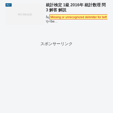
統計検定 1級 2016年 統計数理 問
統計
3 解答 解説
b
Missing or unrecognized delimiter for \left
Mis
0
\(=\be...
スポンサーリンク