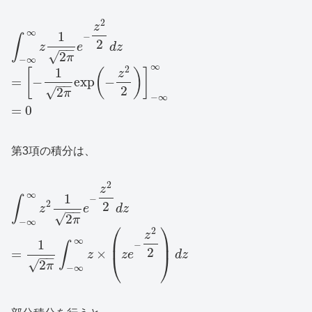
2
z
∞
1
−
∫
2
z
e
d
z
−
−
√
2
π
−
∞
∞
2
1
[
(
)
]
z
=
−
exp
−
−
−
2
√
2
π
−
∞
=
0
第3項の積分は、
2
z
∞
1
−
∫
2
2
z
e
d
z
−
−
√
2
π
−
∞
⎛
⎞
2
z
∞
⎜
⎟
1
−
∫
2
=
×
z
z
e
d
z
−
−
⎝
⎠
√
2
π
−
∞