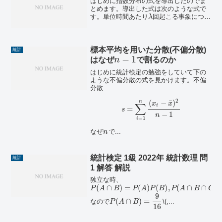
はじめに指数分布の式を導出したのでま
とめます。導出した式は次のような式で
す。単位時間あたり
回起こる事象につい
λ
て、初めて起こるまでの待ち時間
の確率
t
(
)
分布導出
秒以上待つことになる確率
t
p
t
を求め...
標本平均を用いた分散(不偏分散)
統計
−
1
はなぜ
n
で割るのか
はじめに統計検定の勉強をしていて下の
ような不偏分散の式を見かけます。不偏
分散
2
¯
n
(
−
)
x
x
∑
i
=
s
−
1
n
=
1
i
なぜ
で...
n
統計検定 1級 2022年 統計数理 問
統計
1 解答 解説
独立な時、
(
∩
)
=
(
)
(
)
,
(
∩
∩
)
P
A
B
P
A
P
B
P
A
B
C
9
(
∩
)
=
なので
\(,...
P
A
B
16