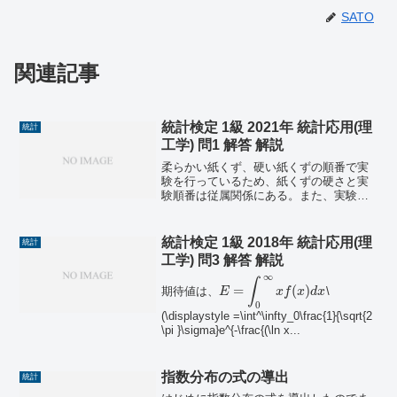
SATO
関連記事
統計検定 1級 2021年 統計応用(理
統計
工学) 問1 解答 解説
柔らかい紙くず、硬い紙くずの順番で実
験を行っているため、紙くずの硬さと実
験順番は従属関係にある。また、実験結
果の変化が紙くずの硬さに依るものなの
か、それとも実験回数を重ねて、慣れに
依るものなのか分からなくなっている。
統計検定 1級 2018年 統計応用(理
統計
これを一言で表すと、この...
工学) 問3 解答 解説
∞
∫
=
(
)
期待値は、
\
E
x
f
x
d
x
0
(\displaystyle =\int^\infty_0\frac{1}{\sqrt{2
\pi }\sigma}e^{-\frac{(\ln x...
指数分布の式の導出
統計