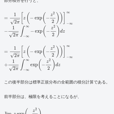
部分積分を行うと、
∞
2
1
[
(
(
)
)
]
z
=
−
exp
−
z
−
−
2
√
2
π
−
∞
∞
2
1
(
)
z
∫
−
−
exp
−
d
z
−
−
2
√
2
π
−
∞
∞
2
1
[
(
(
)
)
]
z
=
−
exp
−
z
−
−
2
√
2
π
−
∞
∞
2
1
(
)
z
∫
+
exp
−
d
z
−
−
2
√
2
π
−
∞
この後半部分は標準正規分布の全範囲の積分計算である。
前半部分は、極限を考えることになるが、
2
z
lim
exp
−