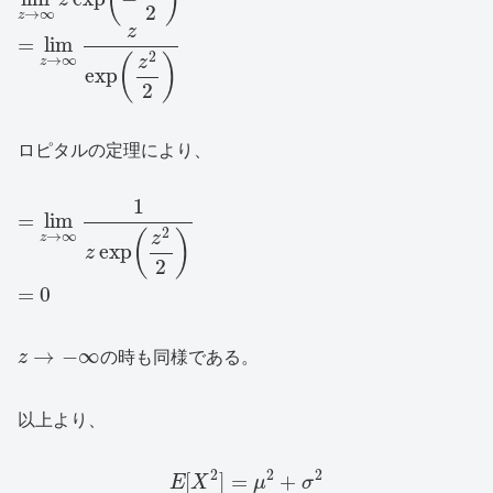
(
)
z
2
→
∞
z
z
=
lim
2
(
)
→
∞
z
z
exp
2
ロピタルの定理により、
1
=
lim
2
(
)
→
∞
z
z
exp
z
2
=
0
→
−
∞
z
の時も同様である。
以上より、
2
2
2
[
]
=
+
E
X
μ
σ