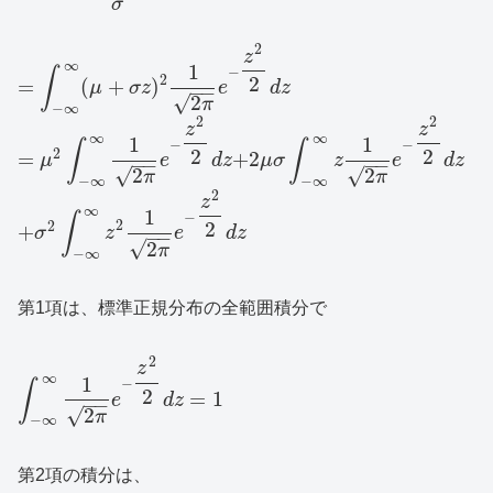
σ
2
z
∞
1
−
∫
2
2
=
(
+
)
μ
σ
z
e
d
z
−
−
√
2
π
−
∞
2
2
z
z
∞
∞
1
1
−
−
∫
∫
2
2
2
=
+
2
μ
e
d
z
μ
σ
z
e
d
z
−
−
−
−
√
√
2
2
π
π
−
∞
−
∞
2
z
∞
1
−
∫
2
2
2
+
σ
z
e
d
z
−
−
√
2
π
−
∞
第1項は、標準正規分布の全範囲積分で
2
z
∞
1
−
∫
2
=
1
e
d
z
−
−
√
2
π
−
∞
第2項の積分は、