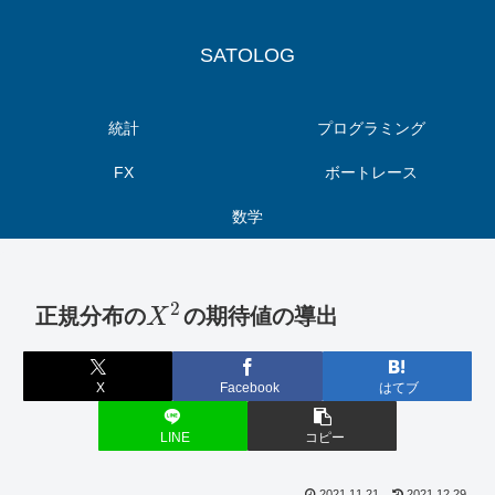
SATOLOG
統計
プログラミング
FX
ボートレース
数学
2
正規分布の
の期待値の導出
X
X
Facebook
はてブ
LINE
コピー
2021.11.21
2021.12.29