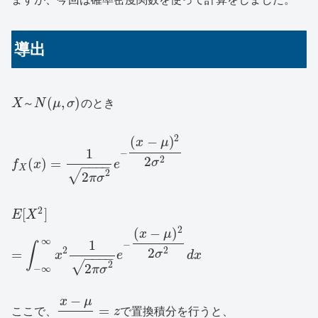
導出
(
,
)
X
～
N
μ
σ
のとき
2
(
−
)
x
μ
1
−
2
2
(
)
=
σ
f
x
e
−
−
−
−
X
√
2
2
π
σ
2
[
]
E
X
2
(
−
)
x
μ
∞
1
−
∫
2
2
2
=
σ
x
e
d
x
−
−
−
−
√
2
2
π
σ
−
∞
−
x
μ
=
ここで、
z
で置換積分を行うと、