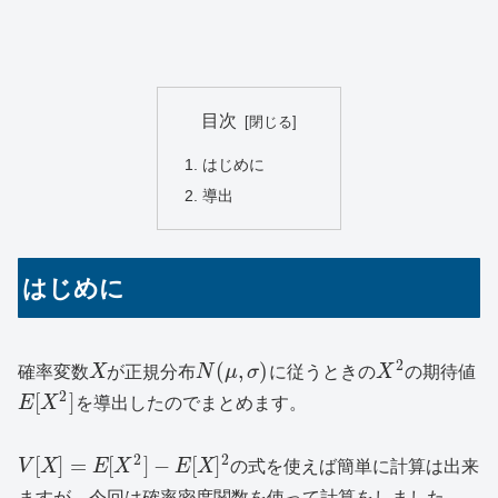
目次
はじめに
導出
はじめに
2
(
,
)
確率変数
X
が正規分布
N
μ
σ
に従うときの
X
の期待値
2
[
]
E
X
を導出したのでまとめます。
2
2
[
]
=
[
]
−
[
]
V
X
E
X
E
X
の式を使えば簡単に計算は出来
ますが、今回は確率密度関数を使って計算をしました。